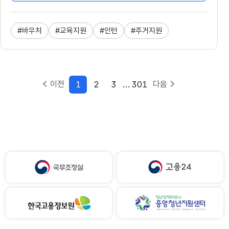
#바우처
#교육지원
#인턴
#주거지원
1
2
3
...
301
이전
다음