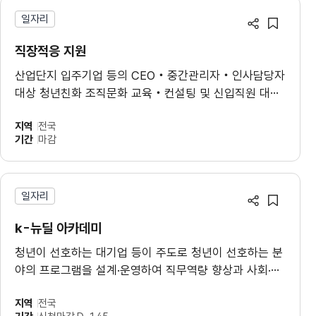
일자리
공유하기
스크랩
직장적응 지원
산업단지 입주기업 등의 CEO‧중간관리자‧인사담당자
대상 청년친화 조직문화 교육‧컨설팅 및 신입직원 대상
직장적응 지원 프로그램(on-borarding)을 제공합니다.
지역
전국
기간
마감
일자리
공유하기
스크랩
k-뉴딜 아카데미
청년이 선호하는 대기업 등이 주도로 청년이 선호하는 분
야의 프로그램을 설계·운영하여 직무역량 향상과 사회·직
장 적응 지원 등을 통해 자신감 회복과 새로운 도약을 지
지역
전국
원