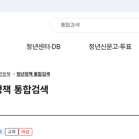
통합검색
검색어를
입력해주세요
열기
열기
열
청년센터·DB
청년신문고·투표
년정책
청년정책 통합검색
정책 통합검색
북
교육
마감