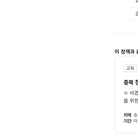
2
2
이 정책과 
교육
충북 
ㅇ 비
을 위
청년활
지역
충
기간
마