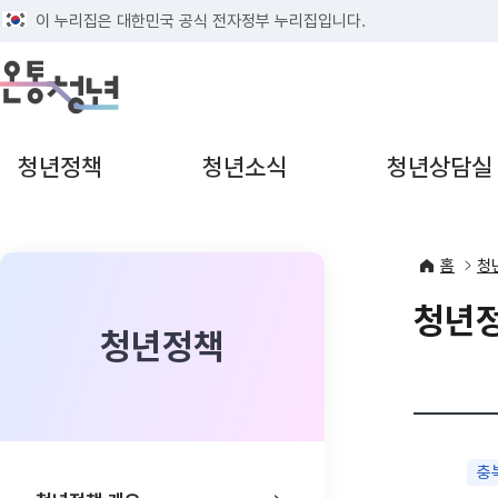
태극기
이 누리집은 대한민국 공식 전자정부 누리집입니다.
열기
열기
청년정책
청년소식
청년상담실
홈
청
청년
청년정책
충