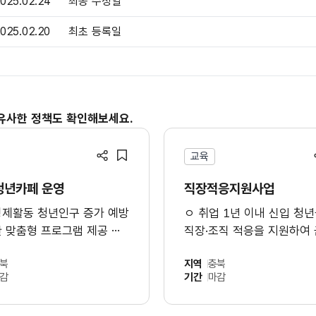
025.02.24
최종 수정일
025.02.20
최초 등록일
유사한 정책도 확인해보세요.
교육
공유하기
스크랩
청년카페 운영
직장적응지원사업
경제활동 청년인구 증가 예방
ㅇ 취업 1년 이내 신입 청
한 맞춤형 프로그램 제공 및
직장·조직 적응을 지원하여
동의 인프라 구축
및 지역 정착 유도
북
지역
충북
감
기간
마감