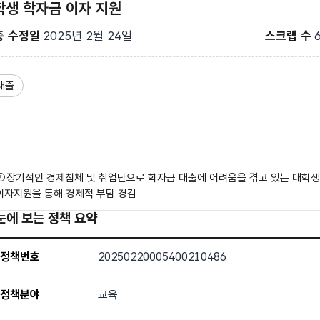
학생 학자금 이자 지원
종 수정일
2025년 2월 24일
스크랩 수
그
대출
장기적인 경제침체 및 취업난으로 학자금 대출에 어려움을 겪고 있는 대학
이자지원을 통해 경제적 부담 경감
눈에 보는 정책 요약
눈에 보는 정책 요약 - 정책번호, 정책분야, 지원내용, 사업 운영 기간, 
정책번호
20250220005400210486
원 규모(명), 비고
정책분야
교육