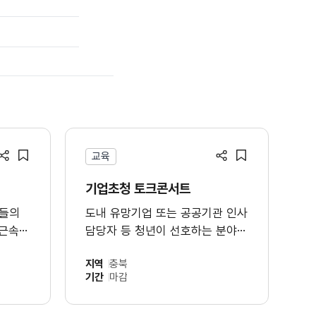
교육
공유하기
공유하기
스크랩
스크랩
기업초청 토크콘서트
년들의
도내 유망기업 또는 공공기관 인사
 근속
담당자 등 청년이 선호하는 분야의
전문가 초빙하여 채용시장 전망,
지역
충북
채용 프로세스 등 실질적인 취업
기간
마감
노하우 전수