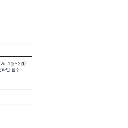
류
26. 1월~2월)
온라인 접수