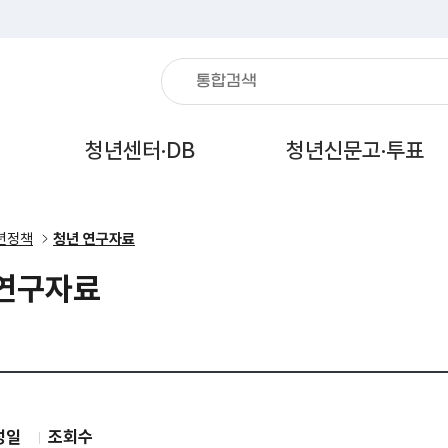
통합검색
검색어를
입력해주세요
열기
열기
열
청년센터·DB
청년신문고·투표
년정책
청년 연구자료
연구자료
성일
조회수