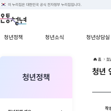
태극기
이 누리집은 대한민국 공식 전자정부 누리집입니다.
열기
열기
청년정책
청년소식
청년상담실
홈
청
청년 
청년정책
작